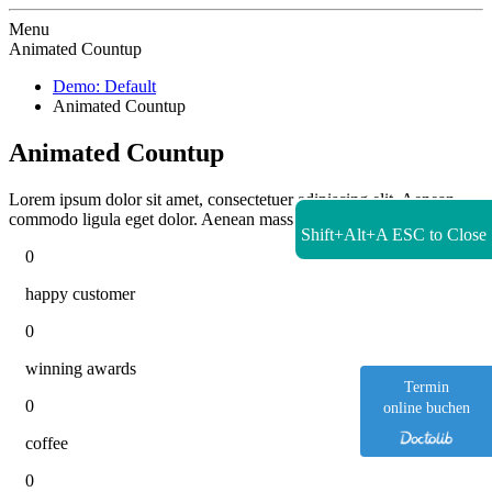
Zur Startseite
Menu
Animated Countup
Demo: Default
Animated Countup
Animated Countup
Lorem ipsum dolor sit amet, consectetuer adipiscing elit. Aenean
commodo ligula eget dolor. Aenean massa.
Shift+Alt+A
ESC to Close
0
happy customer
0
winning awards
Termin
0
online buchen
coffee
0