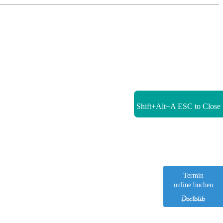
Shift+Alt+A
ESC to Close
Termin
online buchen