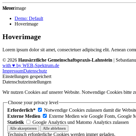
Zur Startseite
Menu
Hoverimage
Demo: Default
Hoverimage
Hoverimage
Lorem ipsum dolor sit amet, consectetuer adipiscing elit. Aenean co
© 2026
Hausärztliche Gemeinschaftspraxis-Lahnstein
| Sebastian
with ♥ by WEB-Spektrum.de
Impressum
Datenschutz
Einstellungen gespeichert
Datenschutzeinstellungen
Wir nutzen Cookies auf unserer Website. Notwendige Cookies bitte zu
Choose your privacy level
Erforderlich*
Notwendige Cookies zulassen damit die Website 
Externe Medien
Externe Medien wie Google Fonts, Google M
Statistik
Google Analytics und Matomo Analytics zulassen
Technisch erforderliche Cookies werden immer geladen.