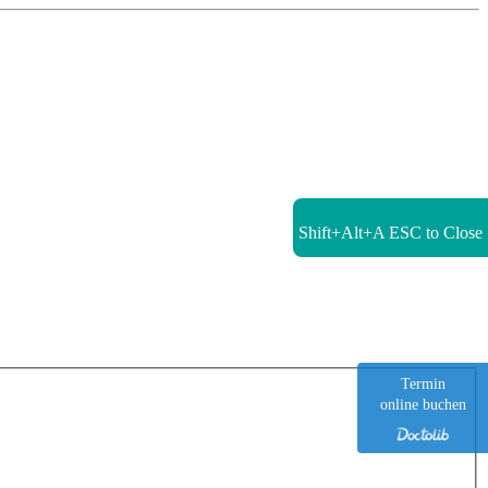
Shift+Alt+A
ESC to Close
Termin
online buchen