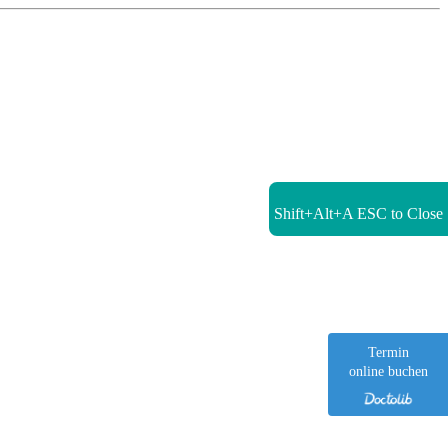
Shift+Alt+A
ESC to Close
Termin
online buchen