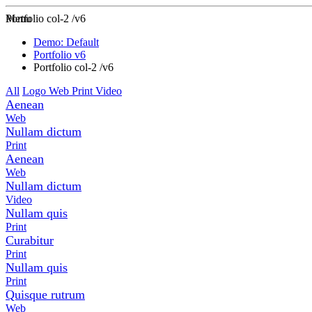
Zur Startseite
Menu
Portfolio col-2 /v6
Demo: Default
Portfolio v6
Portfolio col-2 /v6
All
Logo
Web
Print
Video
Aenean
Web
Nullam dictum
Print
Aenean
Web
Nullam dictum
Video
Nullam quis
Print
Curabitur
Print
Nullam quis
Print
Quisque rutrum
Web